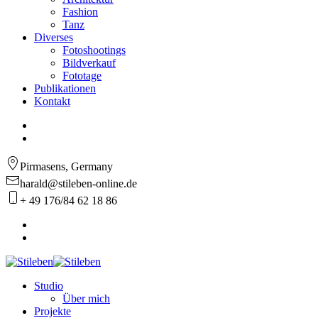
Fashion
Tanz
Diverses
Fotoshootings
Bildverkauf
Fototage
Publikationen
Kontakt
Pirmasens, Germany
harald@stileben-online.de
+ 49 176/84 62 18 86
Studio
Über mich
Projekte