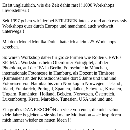
Es ist unglaublich, wie die Zeit dahin rast !! 1000 Workshops
unvorstellbar!!
Seit 1997 geben wir hier bei STILEBEN intensiv und auch exzessiv
Workshops quer durch Europa und manchmal auch weltweit
unterwegs!!
Mit dem Model Monika Dulna hatte ich allein 225 Workshops
gegeben.
So waren Workshop dabei für große Firmen wie Rollei/ CEWE /
SIGMA - Workshops beim Oberdorfer Fotogipfel, auf der
Photokina, auf der IFA in Berlin, Fotoschule in München,
internationale Fotomesse in Hamburg, als Dozent in Timisora
(Rumänien) an der Kunsthochschule dort 5 Jahre und und und –
Fotoreisen von Namibia bis zum Nordkap in Norwegen – Island ,
Irland, Frankreich, Portugal, Spanien, Italien, Schweiz , Kroatien,
Ungarn, Rumänien, Holland, Belgien, Norwegen, Österreich,
Luxembourg, Kreta, Marokko, Tunesien, USA und und und
Ein großes DANKESCHÖN an viele von euch, die mich schon
viele Jahre begleiten – sie sind meine Motivation – sie inspirieren
mich immer wieder zu neuen Ideen !!