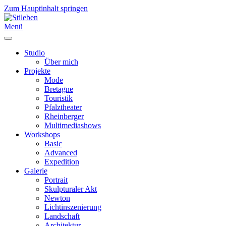
Zum Hauptinhalt springen
Menü
Studio
Über mich
Projekte
Mode
Bretagne
Touristik
Pfalztheater
Rheinberger
Multimediashows
Workshops
Basic
Advanced
Expedition
Galerie
Portrait
Skulpturaler Akt
Newton
Lichtinszenierung
Landschaft
Architektur