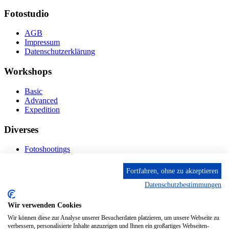
Fotostudio
AGB
Impressum
Datenschutzerklärung
Workshops
Basic
Advanced
Expedition
Diverses
Fotoshootings
Bilderverkauf
Fototage
Fortfahren, ohne zu akzeptieren
Datenschutzbestimmungen
Kontakt
Wir verwenden Cookies
Fröhnstr. 4-8, 66954 Pirmasens
Diese E-Mail-Adresse ist vor Spambots geschützt! Zur
Wir können diese zur Analyse unserer Besucherdaten platzieren, um unsere Webseite zu
Anzeige muss JavaScript eingeschaltet sein.
verbessern, personalisierte Inhalte anzuzeigen und Ihnen ein großartiges Webseiten-