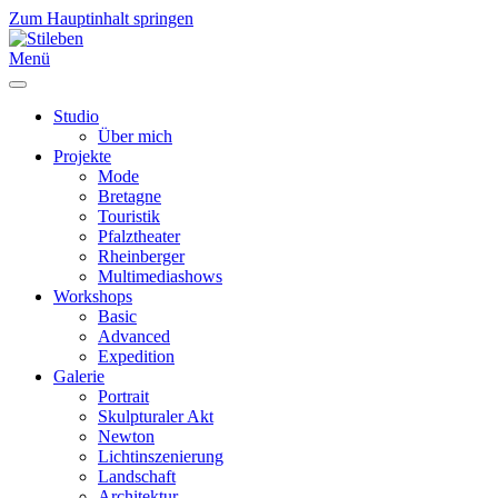
Zum Hauptinhalt springen
Menü
Studio
Über mich
Projekte
Mode
Bretagne
Touristik
Pfalztheater
Rheinberger
Multimediashows
Workshops
Basic
Advanced
Expedition
Galerie
Portrait
Skulpturaler Akt
Newton
Lichtinszenierung
Landschaft
Architektur