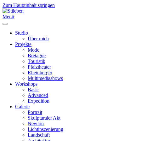
Zum Hauptinhalt springen
Menü
Studio
Über mich
Projekte
Mode
Bretagne
Touristik
Pfalztheater
Rheinberger
Multimediashows
Workshops
Basic
Advanced
Expedition
Galerie
Portrait
Skulpturaler Akt
Newton
Lichtinszenierung
Landschaft
Architektur