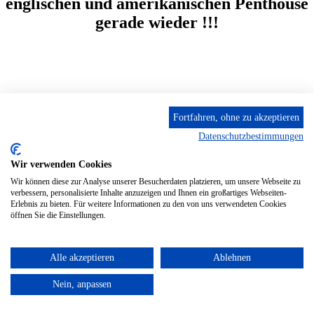
englischen und amerikanischen Penthouse
gerade wieder !!!
Anmelden
Details
Fortfahren, ohne zu akzeptieren
21
Datenschutzbestimmungen
Nov.
2026
Wir verwenden Cookies
Wir können diese zur Analyse unserer Besucherdaten platzieren, um unsere Webseite zu
Model OLGMARIA VEIDE international
verbessern, personalisierte Inhalte anzuzeigen und Ihnen ein großartiges Webseiten-
bekannt aus vielen großen Workshops
Erlebnis zu bieten. Für weitere Informationen zu den von uns verwendeten Cookies
öffnen Sie die Einstellungen.
und der Penthouse - 3 Tage im Feb. 26
waren mehr als überzeugend - Akt -
Alle akzeptieren
Ablehnen
FASHION - Portrait - Erotikart -
einzigartig gut und in allen Belangen
Nein, anpassen
überragend