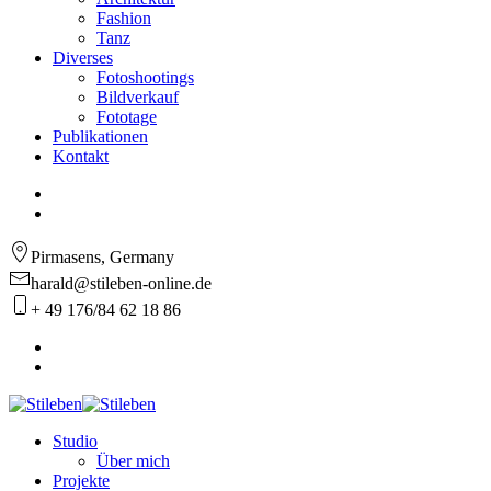
Fashion
Tanz
Diverses
Fotoshootings
Bildverkauf
Fototage
Publikationen
Kontakt
Pirmasens, Germany
harald@stileben-online.de
+ 49 176/84 62 18 86
Studio
Über mich
Projekte