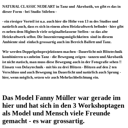
NATURAL CLASSIC NUDEART in Tanz und Akrobatik, wo gibt es das in
dieser Form - bei Studio Stileben -
- ein riesiger Vorteil ist u.a. auch hier die Höhe von 13 m des Studios und
natürlich auch, dass es sich in einem alten Heizkraftwerk befindet - hier gibt
es neben dem Hightech viele originalbelassene Stellen - so das alte
Heizkraftwerk selbst. Die Inszenierungsmöglichkeiten sind in diesem
Ambiente sind einfach grossartig auch im Bereich Ballett und Tanz.
Wir werden Doppelgoboprojektionen machen - Dauerlicht mit Blitztechnik
kombinieren u.v.mbeim Tanz - die Bewegung zeigen - tanzen und Akrobatik
ist nicht statisch, man muss diese Bewegung auch in der Fotografie sehen !!
Einsatz von Delaytechnik - mit bis zu drei Blitzen - Blitzen auf den 2 ten
Verschluss und auch Bewegung im Dauerlicht und natürlich auch Sprung -
hier, wenn möglich, setzen wir auch Mehrfachbelichtung ein.
Das Model Fanny Müller war gerade im
hier und hat sich in den 3 Workshoptagen
als Model und Mensch viele Freunde
gemacht - es war grossartig.