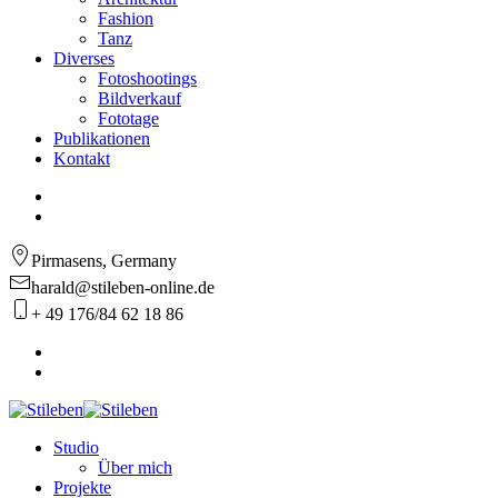
Fashion
Tanz
Diverses
Fotoshootings
Bildverkauf
Fototage
Publikationen
Kontakt
Pirmasens, Germany
harald@stileben-online.de
+ 49 176/84 62 18 86
Studio
Über mich
Projekte