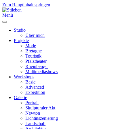
Zum Hauptinhalt springen
Menü
Studio
Über mich
Projekte
Mode
Bretagne
Touristik
Pfalztheater
Rheinberger
Multimediashows
Workshops
Basic
Advanced
Expedition
Galerie
Portrait
Skulpturaler Akt
Newton
Lichtinszenierung
Landschaft
Architektur