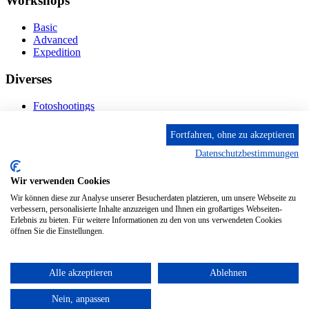
Workshops
Basic
Advanced
Expedition
Diverses
Fotoshootings
Bilderverkauf
Fototage
Fortfahren, ohne zu akzeptieren
Datenschutzbestimmungen
Kontakt
Wir verwenden Cookies
Fröhnstr. 4-8, 66954 Pirmasens
Diese E-Mail-Adresse ist vor Spambots geschützt! Zur
Wir können diese zur Analyse unserer Besucherdaten platzieren, um unsere Webseite zu
Anzeige muss JavaScript eingeschaltet sein.
verbessern, personalisierte Inhalte anzuzeigen und Ihnen ein großartiges Webseiten-
Mobil: + 49 (0) 176/84 62 18 86
Erlebnis zu bieten. Für weitere Informationen zu den von uns verwendeten Cookies
öffnen Sie die Einstellungen.
Alle akzeptieren
Ablehnen
© 2024 Stileben. Alle Rechte reserviert
Nein, anpassen