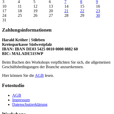
3
4
5
6
7
8
9
10
11
12
13
14
15
16
17
18
19
20
21
22
23
24
25
26
27
28
29
30
31
Zahlungsinformationen
Harald Kröher | Stileben
Kreissparkasse Südwestpfalz
IBAN: IBAN DE03 5425 0010 0000 0882 60
BIC: MALADE51SWP
Beim Buchen des Workshops verpflichten Sie sich, die allgemeinen
Geschäftsbedingungen der Branche anzuerkennen.
Hier können Sie die
AGB
lesen.
Fotostudio
AGB
Impressum
Datenschutzerklärung