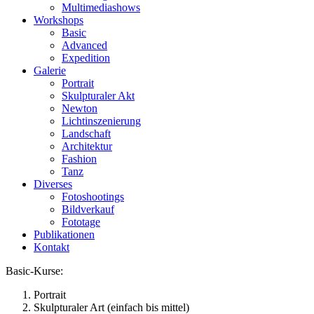
Multimediashows
Workshops
Basic
Advanced
Expedition
Galerie
Portrait
Skulpturaler Akt
Newton
Lichtinszenierung
Landschaft
Architektur
Fashion
Tanz
Diverses
Fotoshootings
Bildverkauf
Fototage
Publikationen
Kontakt
Basic-Kurse:
Portrait
Skulpturaler Art (einfach bis mittel)