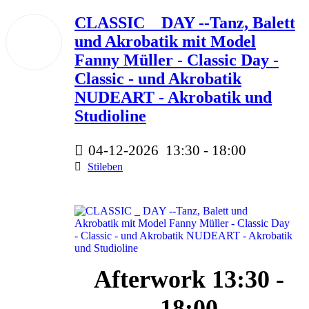
CLASSIC _ DAY --Tanz, Balett
04
und Akrobatik mit Model
Dez.
2026
Fanny Müller - Classic Day -
Classic - und Akrobatik
NUDEART - Akrobatik und
Studioline
04-12-2026
13:30
-
18:00
Stileben
245,00 Euro
Afterwork 13:30 -
18:00