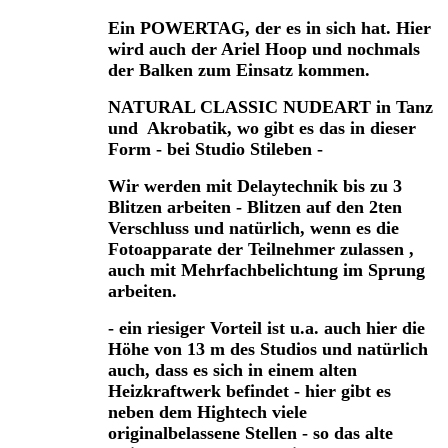
Ein POWERTAG, der es in sich hat. Hier
wird auch der Ariel Hoop und nochmals
der Balken zum Einsatz kommen.
NATURAL CLASSIC NUDEART in Tanz
und Akrobatik, wo gibt es das in dieser
Form - bei Studio Stileben -
Wir werden mit Delaytechnik bis zu 3
Blitzen arbeiten - Blitzen auf den 2ten
Verschluss und natürlich, wenn es die
Fotoapparate der Teilnehmer zulassen ,
auch mit Mehrfachbelichtung im Sprung
arbeiten.
- ein riesiger Vorteil ist u.a. auch hier die
Höhe von 13 m des Studios und natürlich
auch, dass es sich in einem alten
Heizkraftwerk befindet - hier gibt es
neben dem Hightech viele
originalbelassene Stellen - so das alte