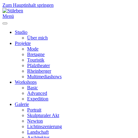
Zum Hauptinhalt springen
Menü
Studio
Über mich
Projekte
Mode
Bretagne
Touristik
Pfalztheater
Rheinberger
Multimediashows
Workshops
Basic
Advanced
Expedition
Galerie
Portrait
Skulpturaler Akt
Newton
Lichtinszenierung
Landschaft
Architektur