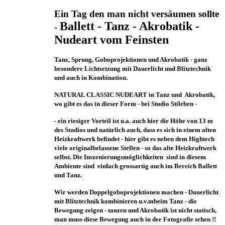
Ein Tag den man nicht versäumen sollte
Ballett - Tanz - Akrobatik -
-
Nudeart vom Feinsten
Tanz, Sprung, Goboprojektionen und Akrobatik - ganz
besondere Lichtsetzung mit Dauerlicht und Blitztechnik
und auch in Kombination.
NATURAL CLASSIC NUDEART in Tanz und Akrobatik,
wo gibt es das in dieser Form - bei Studio Stileben -
- ein riesiger Vorteil ist u.a. auch hier die Höhe von 13 m
des Studios und natürlich auch, dass es sich in einem alten
Heizkraftwerk befindet - hier gibt es neben dem Hightech
viele originalbelassene Stellen - so das alte Heizkraftwerk
selbst. Die Inszenierungsmöglichkeiten sind in diesem
Ambiente sind einfach grossartig auch im Bereich Ballett
und Tanz.
Wir werden Doppelgoboprojektionen machen - Dauerlicht
mit Blitztechnik kombinieren u.v.mbeim Tanz - die
Bewegung zeigen - tanzen und Akrobatik ist nicht statisch,
man muss diese Bewegung auch in der Fotografie sehen !!