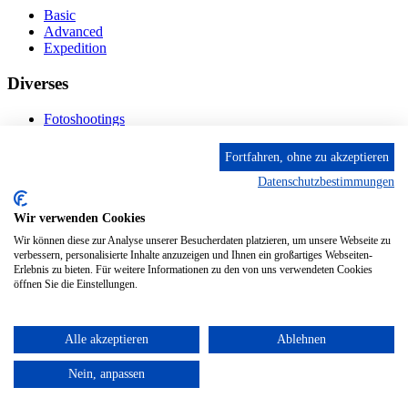
Basic
Advanced
Expedition
Diverses
Fotoshootings
Bilderverkauf
Fototage
Fortfahren, ohne zu akzeptieren
Datenschutzbestimmungen
Kontakt
Wir verwenden Cookies
Fröhnstr. 4-8, 66954 Pirmasens
Diese E-Mail-Adresse ist vor Spambots geschützt! Zur
Wir können diese zur Analyse unserer Besucherdaten platzieren, um unsere Webseite zu
Anzeige muss JavaScript eingeschaltet sein.
verbessern, personalisierte Inhalte anzuzeigen und Ihnen ein großartiges Webseiten-
Erlebnis zu bieten. Für weitere Informationen zu den von uns verwendeten Cookies
Mobil: + 49 (0) 176/84 62 18 86
öffnen Sie die Einstellungen.
Alle akzeptieren
Ablehnen
© 2024 Stileben. Alle Rechte reserviert
Nein, anpassen