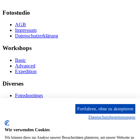
Fotostudio
AGB
Impressum
Datenschutzerklärung
Workshops
Basic
Advanced
Expedition
Diverses
Fotoshootings
Bilderverkauf
Fototage
Fortfahren, ohne zu akzeptieren
Datenschutzbestimmungen
Kontakt
Wir verwenden Cookies
Fröhnstr. 4-8, 66954 Pirmasens
Diese E-Mail-Adresse ist vor Spambots geschützt! Zur
Wir können diese zur Analyse unserer Besucherdaten platzieren, um unsere Webseite zu