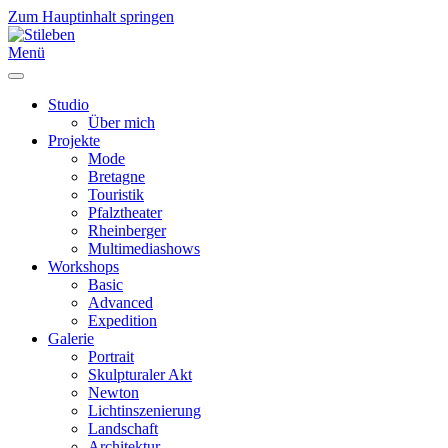
Zum Hauptinhalt springen
Menü
Studio
Über mich
Projekte
Mode
Bretagne
Touristik
Pfalztheater
Rheinberger
Multimediashows
Workshops
Basic
Advanced
Expedition
Galerie
Portrait
Skulpturaler Akt
Newton
Lichtinszenierung
Landschaft
Architektur