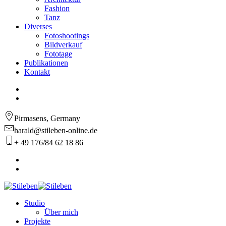
Fashion
Tanz
Diverses
Fotoshootings
Bildverkauf
Fototage
Publikationen
Kontakt
Pirmasens, Germany
harald@stileben-online.de
+ 49 176/84 62 18 86
Studio
Über mich
Projekte