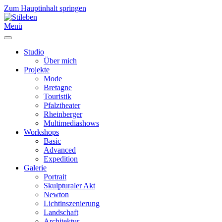
Zum Hauptinhalt springen
Menü
Studio
Über mich
Projekte
Mode
Bretagne
Touristik
Pfalztheater
Rheinberger
Multimediashows
Workshops
Basic
Advanced
Expedition
Galerie
Portrait
Skulpturaler Akt
Newton
Lichtinszenierung
Landschaft
Architektur