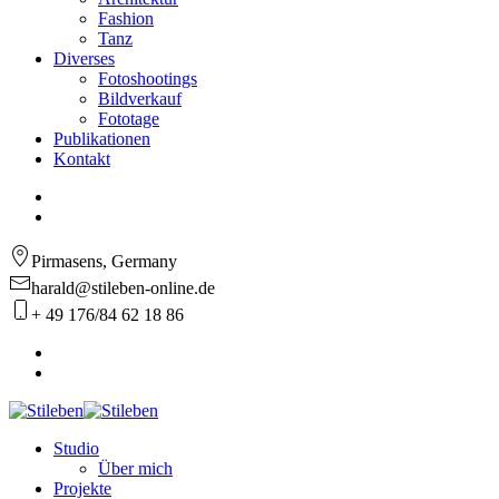
Fashion
Tanz
Diverses
Fotoshootings
Bildverkauf
Fototage
Publikationen
Kontakt
Pirmasens, Germany
harald@stileben-online.de
+ 49 176/84 62 18 86
Studio
Über mich
Projekte