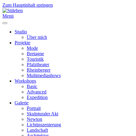
Zum Hauptinhalt springen
Menü
Studio
Über mich
Projekte
Mode
Bretagne
Touristik
Pfalztheater
Rheinberger
Multimediashows
Workshops
Basic
Advanced
Expedition
Galerie
Portrait
Skulpturaler Akt
Newton
Lichtinszenierung
Landschaft
Architektur