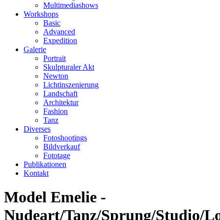
Multimediashows
Workshops
Basic
Advanced
Expedition
Galerie
Portrait
Skulpturaler Akt
Newton
Lichtinszenierung
Landschaft
Architektur
Fashion
Tanz
Diverses
Fotoshootings
Bildverkauf
Fototage
Publikationen
Kontakt
Model Emelie -
Nudeart/Tanz/Sprung/Studio/Lo