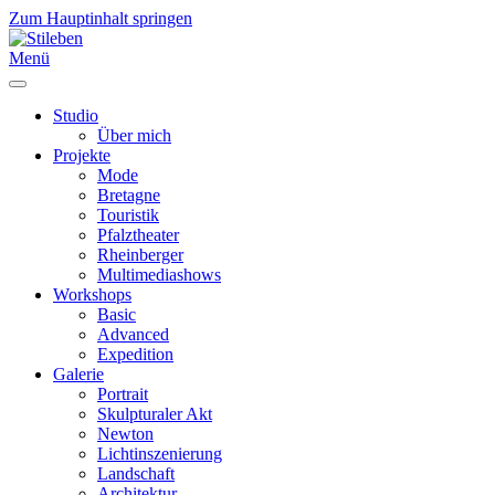
Zum Hauptinhalt springen
Menü
Studio
Über mich
Projekte
Mode
Bretagne
Touristik
Pfalztheater
Rheinberger
Multimediashows
Workshops
Basic
Advanced
Expedition
Galerie
Portrait
Skulpturaler Akt
Newton
Lichtinszenierung
Landschaft
Architektur