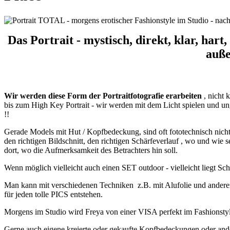
Das Portrait - mystisch, direkt, klar, hart,
auße
Wir werden diese Form der Portraitfotografie erarbeiten
, nicht 
bis zum High Key Portrait - wir werden mit dem Licht spielen und u
!!
Gerade Models mit Hut / Kopfbedeckung, sind oft fototechnisch nicht 
den richtigen Bildschnitt, den richtigen Schärfeverlauf , wo und wie
dort, wo die Aufmerksamkeit des Betrachters hin soll.
Wenn möglich vielleicht auch einen SET outdoor - vielleicht liegt Sc
Man kann mit verschiedenen Techniken z.B. mit Alufolie und anderen 
für jeden tolle PICS entstehen.
Morgens im Studio wird Freya von einer VISA perfekt im Fashionstyl
Gerne auch eigene kreierte oder gekaufte Kopfbedeckungen oder ande