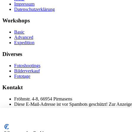
Impressum
Datenschutzerklärung
Workshops
Basic
Advanced
Expedition
Diverses
Fotoshootings
Bilderverkauf
Fototage
Kontakt
Fröhnstr. 4-8, 66954 Pirmasens
Diese E-Mail-Adresse ist vor Spambots geschützt! Zur Anzeige 
Mobil: + 49 (0) 176/84 62 18 86