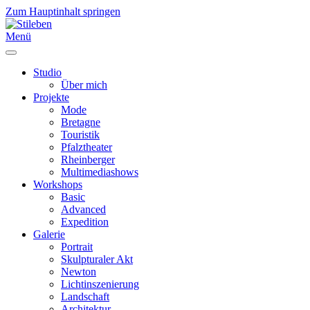
Zum Hauptinhalt springen
Menü
Studio
Über mich
Projekte
Mode
Bretagne
Touristik
Pfalztheater
Rheinberger
Multimediashows
Workshops
Basic
Advanced
Expedition
Galerie
Portrait
Skulpturaler Akt
Newton
Lichtinszenierung
Landschaft
Architektur