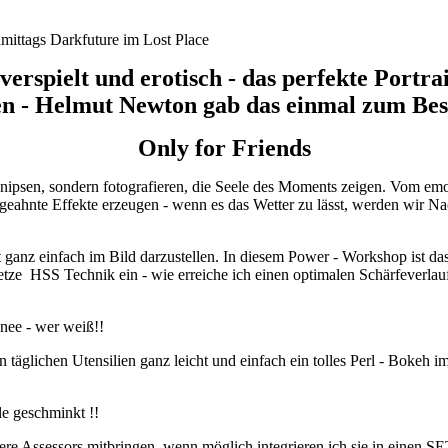
 verspielt und erotisch - das perfekte Portrai
n - Helmut Newton gab das einmal zum Bes
Only for Friends
knipsen, sondern fotografieren, die Seele des Moments zeigen. Vom emo
ngeahnte Effekte erzeugen - wenn es das Wetter zu lässt, werden wir 
ganz einfach im Bild darzustellen. In diesem Power - Workshop ist das 
 setze HSS Technik ein - wie erreiche ich einen optimalen Schärfeverlau
hnee - wer weiß!!
täglichen Utensilien ganz leicht und einfach ein tolles Perl - Bokeh 
e geschminkt !!
re Assessors mitbringen, wenn möglich integrieren ich sie in einen S