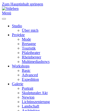
Zum Hauptinhalt springen
Menü
Studio
Über mich
Projekte
Mode
Bretagne
Touristik
Pfalztheater
Rheinberger
Multimediashows
Workshops
Basic
Advanced
Expedition
Galerie
Portrait
Skulpturaler Akt
Newton
Lichtinszenierung
Landschaft
Architektur