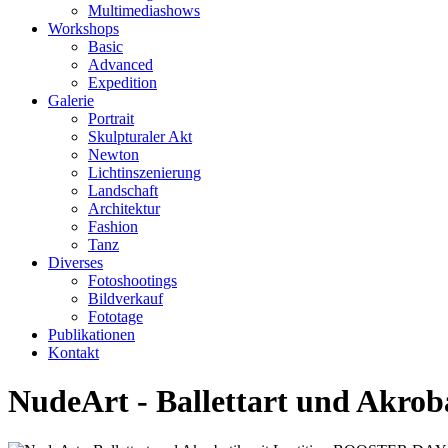
Multimediashows
Workshops
Basic
Advanced
Expedition
Galerie
Portrait
Skulpturaler Akt
Newton
Lichtinszenierung
Landschaft
Architektur
Fashion
Tanz
Diverses
Fotoshootings
Bildverkauf
Fototage
Publikationen
Kontakt
NudeArt - Ballettart und Akro