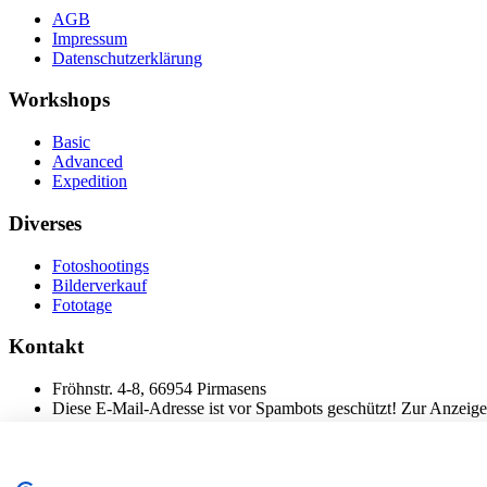
AGB
Impressum
Datenschutzerklärung
Workshops
Basic
Advanced
Expedition
Diverses
Fotoshootings
Bilderverkauf
Fototage
Kontakt
Fröhnstr. 4-8, 66954 Pirmasens
Diese E-Mail-Adresse ist vor Spambots geschützt! Zur Anzeige 
Mobil: + 49 (0) 176/84 62 18 86