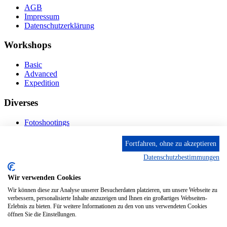
AGB
Impressum
Datenschutzerklärung
Workshops
Basic
Advanced
Expedition
Diverses
Fotoshootings
Bilderverkauf
Fototage
Fortfahren, ohne zu akzeptieren
Datenschutzbestimmungen
Kontakt
Wir verwenden Cookies
Fröhnstr. 4-8, 66954 Pirmasens
Diese E-Mail-Adresse ist vor Spambots geschützt! Zur
Wir können diese zur Analyse unserer Besucherdaten platzieren, um unsere Webseite zu
Anzeige muss JavaScript eingeschaltet sein.
verbessern, personalisierte Inhalte anzuzeigen und Ihnen ein großartiges Webseiten-
Erlebnis zu bieten. Für weitere Informationen zu den von uns verwendeten Cookies
Mobil: + 49 (0) 176/84 62 18 86
öffnen Sie die Einstellungen.