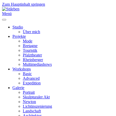
Zum Hauptinhalt springen
Menü
Studio
Über mich
Projekte
Mode
Bretagne
Touristik
Pfalztheater
Rheinberger
Multimediashows
Workshops
Basic
Advanced
Expedition
Galerie
Portrait
Skulpturaler Akt
Newton
Lichtinszenierung
Landschaft
Architektur