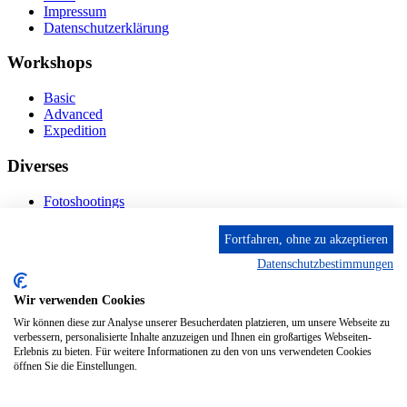
Impressum
Datenschutzerklärung
Workshops
Basic
Advanced
Expedition
Diverses
Fotoshootings
Bilderverkauf
Fototage
Fortfahren, ohne zu akzeptieren
Datenschutzbestimmungen
Kontakt
Wir verwenden Cookies
Fröhnstr. 4-8, 66954 Pirmasens
Diese E-Mail-Adresse ist vor Spambots geschützt! Zur
Wir können diese zur Analyse unserer Besucherdaten platzieren, um unsere Webseite zu
Anzeige muss JavaScript eingeschaltet sein.
verbessern, personalisierte Inhalte anzuzeigen und Ihnen ein großartiges Webseiten-
Erlebnis zu bieten. Für weitere Informationen zu den von uns verwendeten Cookies
Mobil: + 49 (0) 176/84 62 18 86
öffnen Sie die Einstellungen.