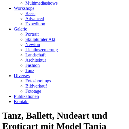
Multimediashows
Workshops
Basic
Advanced
Expedition
Galerie
Portrait
Skulpturaler Akt
Newton
Lichtinszenierung
Landschaft
Architektur
Fashion
Tanz
Diverses
Fotoshootings
Bildverkauf
Fototage
Publikationen
Kontakt
Tanz, Ballett, Nudeart und
Eroticart mit Model Tanja