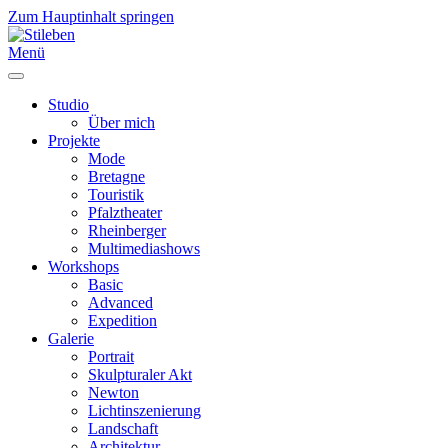
Zum Hauptinhalt springen
Menü
Studio
Über mich
Projekte
Mode
Bretagne
Touristik
Pfalztheater
Rheinberger
Multimediashows
Workshops
Basic
Advanced
Expedition
Galerie
Portrait
Skulpturaler Akt
Newton
Lichtinszenierung
Landschaft
Architektur