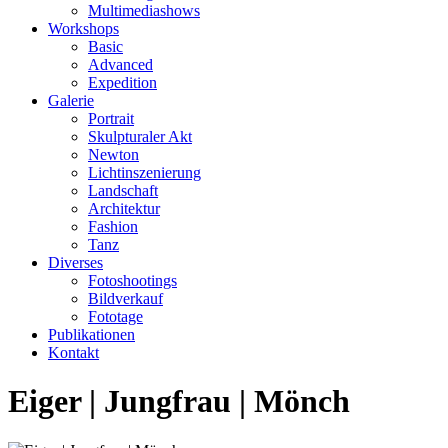
Multimediashows
Workshops
Basic
Advanced
Expedition
Galerie
Portrait
Skulpturaler Akt
Newton
Lichtinszenierung
Landschaft
Architektur
Fashion
Tanz
Diverses
Fotoshootings
Bildverkauf
Fototage
Publikationen
Kontakt
Eiger | Jungfrau | Mönch