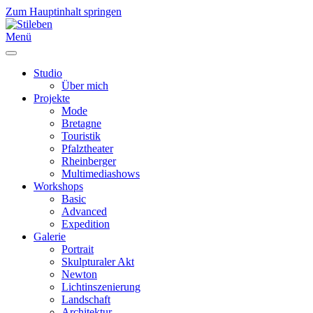
Zum Hauptinhalt springen
Menü
Studio
Über mich
Projekte
Mode
Bretagne
Touristik
Pfalztheater
Rheinberger
Multimediashows
Workshops
Basic
Advanced
Expedition
Galerie
Portrait
Skulpturaler Akt
Newton
Lichtinszenierung
Landschaft
Architektur