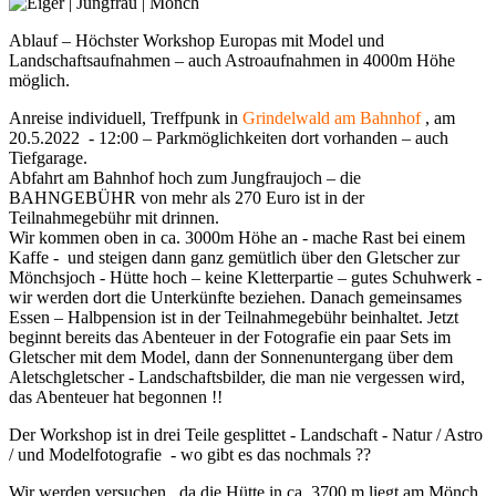
Ablauf – Höchster Workshop Europas mit Model und
Landschaftsaufnahmen – auch Astroaufnahmen in 4000m Höhe
möglich.
Anreise individuell, Treffpunk in
Grindelwald am Bahnhof
, am
20.5.2022 - 12:00 – Parkmöglichkeiten dort vorhanden – auch
Tiefgarage.
Abfahrt am Bahnhof hoch zum Jungfraujoch – die
BAHNGEBÜHR von mehr als 270 Euro ist in der
Teilnahmegebühr mit drinnen.
Wir kommen oben in ca. 3000m Höhe an - mache Rast bei einem
Kaffe - und steigen dann ganz gemütlich über den Gletscher zur
Mönchsjoch - Hütte hoch – keine Kletterpartie – gutes Schuhwerk -
wir werden dort die Unterkünfte beziehen. Danach gemeinsames
Essen – Halbpension ist in der Teilnahmegebühr beinhaltet. Jetzt
beginnt bereits das Abenteuer in der Fotografie ein paar Sets im
Gletscher mit dem Model, dann der Sonnenuntergang über dem
Aletschgletscher - Landschaftsbilder, die man nie vergessen wird,
das Abenteuer hat begonnen !!
Der Workshop ist in drei Teile gesplittet - Landschaft - Natur / Astro
/ und Modelfotografie - wo gibt es das nochmals ??
Wir werden versuchen , da die Hütte in ca. 3700 m liegt am Mönch