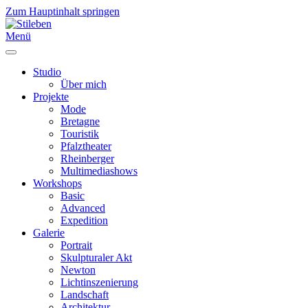
Zum Hauptinhalt springen
Menü
Studio
Über mich
Projekte
Mode
Bretagne
Touristik
Pfalztheater
Rheinberger
Multimediashows
Workshops
Basic
Advanced
Expedition
Galerie
Portrait
Skulpturaler Akt
Newton
Lichtinszenierung
Landschaft
Architektur