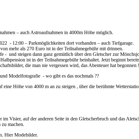
fnahmen – auch Astroaufnahmen in 4000m Höhe möglich.
022 - 12:00 – Parkmöglichkeiten dort vorhanden – auch Tiefgarage.
mehr als 270 Euro ist in der Teilnahmegebühr mit drinnen.
- und steigen dann ganz gemütlich über den Gletscher zur Mönchsjoch
bpension ist in der Teilnahmegebühr beinhaltet. Jetzt beginnt bereits
haftsbilder, die man nie vergessen wird, das Abenteuer hat begonnen !
 / und Modelfotografie - wo gibt es das nochmals ??
 eine Höhe von 4000 m an zu steigen , über die berühmte Wetterstation
im Visier, auf der anderen Seite in den Gletscherbruch und das Alets
n zu machen.
n. Hier Modebilder.