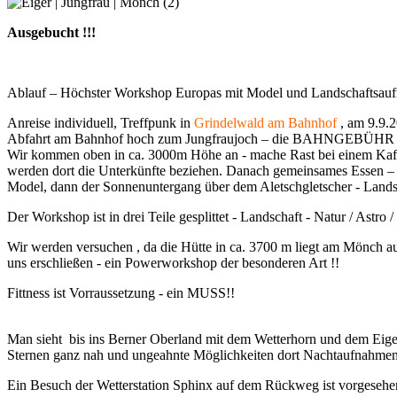
Ausgebucht !!!
Ablauf – Höchster Workshop Europas mit Model und Landschaftsau
Anreise individuell, Treffpunk in
Grindelwald am Bahnhof
, am 9.9.2
Abfahrt am Bahnhof hoch zum Jungfraujoch – die BAHNGEBÜHR von 
Wir kommen oben in ca. 3000m Höhe an - mache Rast bei einem Kaffe 
werden dort die Unterkünfte beziehen. Danach gemeinsames Essen – Hal
Model, dann der Sonnenuntergang über dem Aletschgletscher - Landsc
Der Workshop ist in drei Teile gesplittet - Landschaft - Natur / Astro
Wir werden versuchen , da die Hütte in ca. 3700 m liegt am Mönch auf
uns erschließen - ein Powerworkshop der besonderen Art !!
Fittness ist Vorraussetzung - ein MUSS!!
Man sieht bis ins Berner Oberland mit dem Wetterhorn und dem Eiger 
Sternen ganz nah und ungeahnte Möglichkeiten dort Nachtaufnahme
Ein Besuch der Wetterstation Sphinx auf dem Rückweg ist vorgesehe