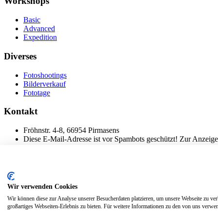
Workshops
Basic
Advanced
Expedition
Diverses
Fotoshootings
Bilderverkauf
Fototage
Kontakt
Fröhnstr. 4-8, 66954 Pirmasens
Diese E-Mail-Adresse ist vor Spambots geschützt! Zur Anzeige 
Mobil: + 49 (0) 176/84 62 18 86
© 2024 Stileben. Alle Rechte reserviert
Wir verwenden Cookies
Wir können diese zur Analyse unserer Besucherdaten platzieren, um unsere Webseite zu verb
großartiges Webseiten-Erlebnis zu bieten. Für weitere Informationen zu den von uns verwen