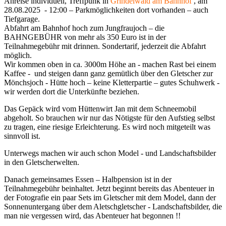
Anreise individuell, Treffpunk in
Grindelwald am Bahnhof
, am
28.08.2025 - 12:00 – Parkmöglichkeiten dort vorhanden – auch
Tiefgarage.
Abfahrt am Bahnhof hoch zum Jungfraujoch – die
BAHNGEBÜHR von mehr als 350 Euro ist in der
Teilnahmegebühr mit drinnen. Sondertarif, jederzeit die Abfahrt
möglich.
Wir kommen oben in ca. 3000m Höhe an - machen Rast bei einem
Kaffee - und steigen dann ganz gemütlich über den Gletscher zur
Mönchsjoch - Hütte hoch – keine Kletterpartie – gutes Schuhwerk -
wir werden dort die Unterkünfte beziehen.
Das Gepäck wird vom Hüttenwirt Jan mit dem Schneemobil
abgeholt. So brauchen wir nur das Nötigste für den Aufstieg selbst
zu tragen, eine riesige Erleichterung. Es wird noch mitgeteilt was
sinnvoll ist.
Unterwegs machen wir auch schon Model - und Landschaftsbilder
in den Gletscherwelten.
Danach gemeinsames Essen – Halbpension ist in der
Teilnahmegebühr beinhaltet. Jetzt beginnt bereits das Abenteuer in
der Fotografie ein paar Sets im Gletscher mit dem Model, dann der
Sonnenuntergang über dem Aletschgletscher - Landschaftsbilder, die
man nie vergessen wird, das Abenteuer hat begonnen !!