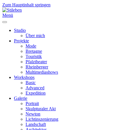
Zum Hauptinhalt springen
Menü
Studio
Über mich
Projekte
Mode
Bretagne
Touristik
Pfalztheater
Rheinberger
Multimediashows
Workshops
Basic
Advanced
Expedition
Galerie
Portrait
Skulpturaler Akt
Newton
Lichtinszenierung
Landschaft
Architektur