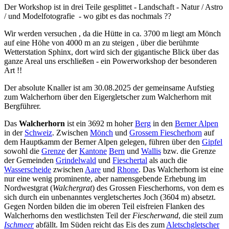
Der Workshop ist in drei Teile gesplittet - Landschaft - Natur / Astro
/ und Modelfotografie - wo gibt es das nochmals ??
Wir werden versuchen , da die Hütte in ca. 3700 m liegt am Mönch
auf eine Höhe von 4000 m an zu steigen , über die berühmte
Wetterstation Sphinx, dort wird sich der gigantische Blick über das
ganze Areal uns erschließen - ein Powerworkshop der besonderen
Art !!
Der absolute Knaller ist am 30.08.2025 der gemeinsame Aufstieg
zum Walcherhorn über den Eigergletscher zum Walcherhorn mit
Bergführer.
Das
Walcherhorn
ist ein 3692 m hoher
Berg
in den
Berner Alpen
in der
Schweiz
. Zwischen
Mönch
und
Grossem Fiescherhorn
auf
dem Hauptkamm der Berner Alpen gelegen, führen über den
Gipfel
sowohl die
Grenze
der
Kantone
Bern
und
Wallis
bzw. die Grenze
der Gemeinden
Grindelwald
und
Fieschertal
als auch die
Wasserscheide
zwischen
Aare
und
Rhone
. Das Walcherhorn ist eine
nur eine wenig prominente, aber namensgebende Erhebung im
Nordwestgrat (
Walchergrat
) des Grossen Fiescherhorns, von dem es
sich durch ein unbenanntes vergletschertes Joch (3604 m) absetzt.
Gegen Norden bilden die im oberen Teil eisfreien Flanken des
Walcherhorns den westlichsten Teil der
Fiescherwand
, die steil zum
Ischmeer
abfällt. Im Süden reicht das Eis des zum
Aletschgletscher