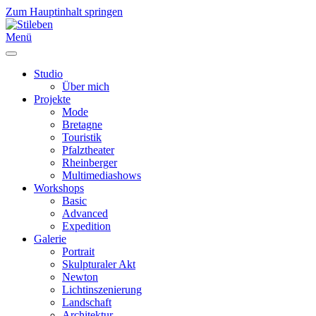
Zum Hauptinhalt springen
Menü
Studio
Über mich
Projekte
Mode
Bretagne
Touristik
Pfalztheater
Rheinberger
Multimediashows
Workshops
Basic
Advanced
Expedition
Galerie
Portrait
Skulpturaler Akt
Newton
Lichtinszenierung
Landschaft
Architektur