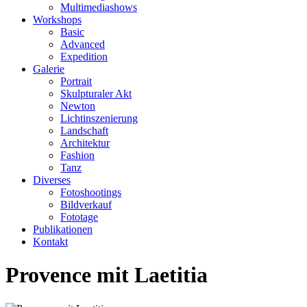
Multimediashows
Workshops
Basic
Advanced
Expedition
Galerie
Portrait
Skulpturaler Akt
Newton
Lichtinszenierung
Landschaft
Architektur
Fashion
Tanz
Diverses
Fotoshootings
Bildverkauf
Fototage
Publikationen
Kontakt
Provence mit Laetitia