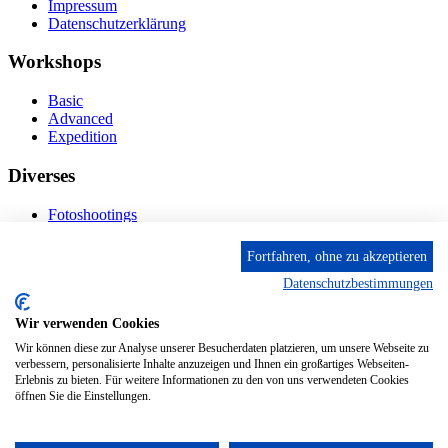
Impressum
Datenschutzerklärung
Workshops
Basic
Advanced
Expedition
Diverses
Fotoshootings
Bilderverkauf
Fototage
Fortfahren, ohne zu akzeptieren
Datenschutzbestimmungen
Kontakt
Wir verwenden Cookies
Fröhnstr. 4-8, 66954 Pirmasens
Diese E-Mail-Adresse ist vor Spambots geschützt! Zur
Wir können diese zur Analyse unserer Besucherdaten platzieren, um unsere Webseite zu
Anzeige muss JavaScript eingeschaltet sein.
verbessern, personalisierte Inhalte anzuzeigen und Ihnen ein großartiges Webseiten-
Erlebnis zu bieten. Für weitere Informationen zu den von uns verwendeten Cookies
Mobil: + 49 (0) 176/84 62 18 86
öffnen Sie die Einstellungen.