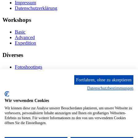
Impressum
Datenschutzerklärung
Workshops
Basic
Advanced
Expedition
Diverses
Fotoshootings
Bilderverkauf
Fototage
Fortfahren, ohne zu akzeptieren
Datenschutzbestimmungen
Kontakt
Wir verwenden Cookies
Fröhnstr. 4-8, 66954 Pirmasens
Diese E-Mail-Adresse ist vor Spambots geschützt! Zur
Wir können diese zur Analyse unserer Besucherdaten platzieren, um unsere Webseite zu
Anzeige muss JavaScript eingeschaltet sein.
verbessern, personalisierte Inhalte anzuzeigen und Ihnen ein großartiges Webseiten-
Erlebnis zu bieten. Für weitere Informationen zu den von uns verwendeten Cookies
Mobil: + 49 (0) 176/84 62 18 86
öffnen Sie die Einstellungen.