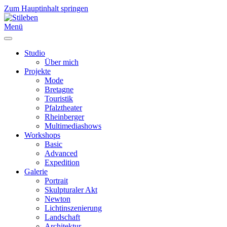
Zum Hauptinhalt springen
Menü
Studio
Über mich
Projekte
Mode
Bretagne
Touristik
Pfalztheater
Rheinberger
Multimediashows
Workshops
Basic
Advanced
Expedition
Galerie
Portrait
Skulpturaler Akt
Newton
Lichtinszenierung
Landschaft
Architektur