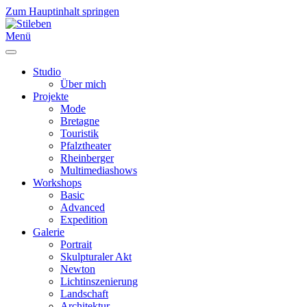
Zum Hauptinhalt springen
Menü
Studio
Über mich
Projekte
Mode
Bretagne
Touristik
Pfalztheater
Rheinberger
Multimediashows
Workshops
Basic
Advanced
Expedition
Galerie
Portrait
Skulpturaler Akt
Newton
Lichtinszenierung
Landschaft
Architektur