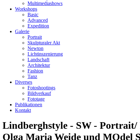
Multimediashows
Workshops
Basic
Advanced
Expedition
Galerie
Portrait
Skulpturaler Akt
Newton
Lichtinszenierung
Landschaft
Architektur
Fashion
Tanz
Diverses
Fotoshootings
Bildverkauf
Fototage
Publikationen
Kontakt
Lindberghstyle - SW - Portrait/
Olga Maria Weide und MOdel S