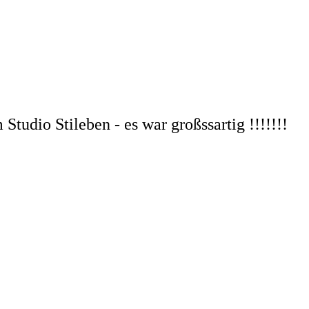
udio Stileben - es war großssartig !!!!!!!