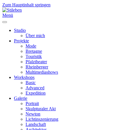
Zum Hauptinhalt springen
Menü
Studio
Über mich
Projekte
Mode
Bretagne
Touristik
Pfalztheater
Rheinberger
Multimediashows
Workshops
Basic
Advanced
Expedition
Galerie
Portrait
Skulpturaler Akt
Newton
Lichtinszenierung
Landschaft
Architektur