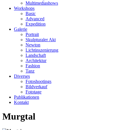
Multimediashows
Workshops
Basic
Advanced
Expedition
Galerie
Portrait
Skulpturaler Akt
Newton
Lichtinszenierung
Landschaft
Architektur
Fashion
Tanz
Diverses
Fotoshootings
Bildverkauf
Fototage
Publikationen
Kontakt
Murgtal