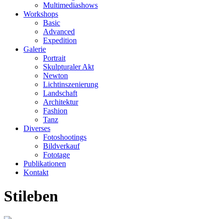
Multimediashows
Workshops
Basic
Advanced
Expedition
Galerie
Portrait
Skulpturaler Akt
Newton
Lichtinszenierung
Landschaft
Architektur
Fashion
Tanz
Diverses
Fotoshootings
Bildverkauf
Fototage
Publikationen
Kontakt
Stileben