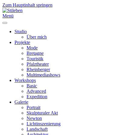
Zum Hauptinhalt springen
Menü
Studio
Über mich
Projekte
Mode
Bretagne
Touristik
Pfalztheater
Rheinberger
Multimediashows
Workshops
Basic
Advanced
Expedition
Galerie
Portrait
Skulpturaler Akt
Newton
Lichtinszenierung
Landschaft
Architektur