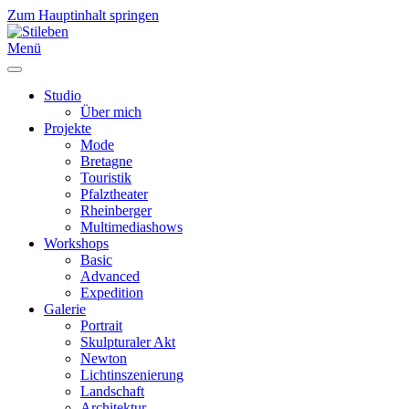
Zum Hauptinhalt springen
Menü
Studio
Über mich
Projekte
Mode
Bretagne
Touristik
Pfalztheater
Rheinberger
Multimediashows
Workshops
Basic
Advanced
Expedition
Galerie
Portrait
Skulpturaler Akt
Newton
Lichtinszenierung
Landschaft
Architektur