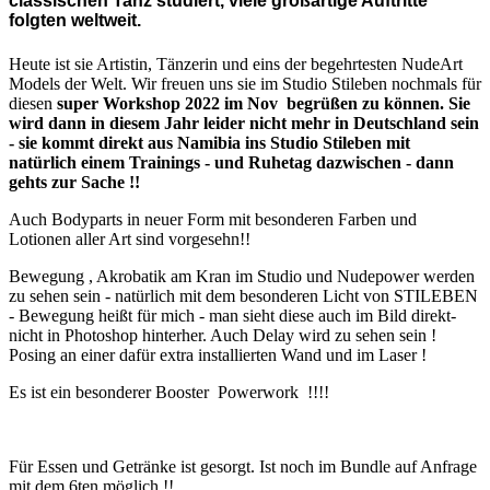
classischen Tanz studiert, viele großartige Auftritte
folgten weltweit.
Heute ist sie Artistin, Tänzerin und eins der begehrtesten NudeArt
Models der Welt. Wir freuen uns sie im Studio Stileben nochmals für
diesen
super Workshop 2022 im Nov begrüßen zu können. Sie
wird dann in diesem Jahr leider nicht mehr in Deutschland sein
- sie kommt direkt aus Namibia ins Studio Stileben mit
natürlich einem Trainings - und Ruhetag dazwischen - dann
gehts zur Sache !!
Auch Bodyparts in neuer Form mit besonderen Farben und
Lotionen aller Art sind vorgesehn!!
Bewegung , Akrobatik am Kran im Studio und Nudepower werden
zu sehen sein - natürlich mit dem besonderen Licht von STILEBEN
- Bewegung heißt für mich - man sieht diese auch im Bild direkt-
nicht in Photoshop hinterher. Auch Delay wird zu sehen sein !
Posing an einer dafür extra installierten Wand und im Laser !
Es ist ein besonderer Booster Powerwork !!!!
Für Essen und Getränke ist gesorgt. Ist noch im Bundle auf Anfrage
mit dem 6ten möglich !!