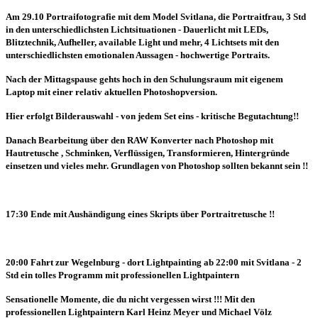
Am 29.10 Portraifotografie mit dem Model Svitlana, die Portraitfrau, 3 Std
in den unterschiedlichsten Lichtsituationen - Dauerlicht mit LEDs,
Blitztechnik, Aufheller, available Light und mehr, 4 Lichtsets mit den
unterschiedlichsten emotionalen Aussagen - hochwertige Portraits.
Nach der Mittagspause gehts hoch in den Schulungsraum mit eigenem
Laptop mit einer relativ aktuellen Photoshopversion.
Hier erfolgt Bilderauswahl - von jedem Set eins - kritische Begutachtung!!
Danach Bearbeitung über den RAW Konverter nach Photoshop mit
Hautretusche , Schminken, Verflüssigen, Transformieren, Hintergründe
einsetzen und vieles mehr. Grundlagen von Photoshop sollten bekannt sein !!
17:30 Ende mit Aushändigung eines Skripts über Portraitretusche !!
20:00 Fahrt zur Wegelnburg - dort Lightpainting ab 22:00 mit Svitlana - 2
Std ein tolles Programm mit professionellen Lightpaintern
Sensationelle Momente, die du nicht vergessen wirst !!! Mit den
professionellen Lightpaintern Karl Heinz Meyer und Michael Völz