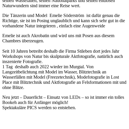
seinen Wassefällen, seinen Nationalparks und seinen endlosen
Naturwundern sind immer eine Reise wert.
Die Tänzerin und Model Emelie Söderström ist dafür genau die
Richtige, sie ist im Posing unglaublich und kann sich sehr gut in die
vorhandene Natur integrieren , einfach eine Augenweide
Emelie ist auch Akrobatin und wird uns mit Posen aus diesem
Chambres überzeugen.
Seit 10 Jahren betreibt deshalb die Firma Stileben dort jedes Jahr
Workshops von Natur bis skulpturale Aktfotografie, natürlich auch
inszenierte Fotografie.
1 Tag deshalb auch 2022 wieder im Murgtal. Von
Langzeitbelichtung mit Model im Wasser, Blitztechnik an
Wasserfällen mit Model (Freezetechnik), Modefotografie in Lost
Place mit Blitztechnik und Aktfotografie an Felsformationen mit und
ohne Blitze.
Neu jetzt – Dauerlicht – Einsatz von LEDs – so ist immer ein tolles
Bookeh auch für Anfänger möglich!
Spektakuläre PICS werden so entstehen.